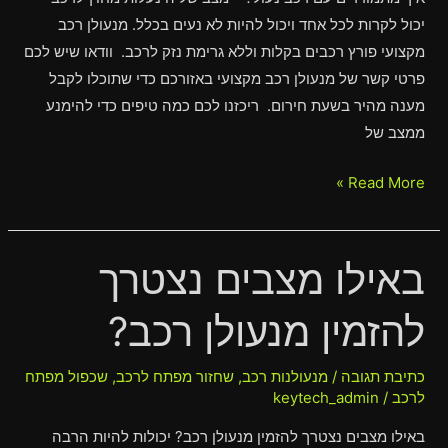
יכול לקרות לכל אחד ויכול להיות לא נעים בכלל. מנעולן רכב
מקצועי פורץ רכבים בקלות וללא גרימת נזק לרכב. וודאו שיש לכם
פרטי קשר של מנעולן רכב מקצועי באזורכם כדי שתוכלו לקבל
מענה מהיר בשעת חירום. ריכזנו לכם כמה טיפים כדי להימנע
ממצב של
Read More »
באילו מצבים נצטרך
באילו
מצבים
להזמין מנעולן רכב?
נצטרך
להזמין
מנעולן
כתיבת תגובה
/
מנעולנות רכב
,
שחזור מפתח לרכב
,
שכפול מפתח
לרכב
/
keytech_admin
רכב?
באילו מצבים נצטרך להזמין מנעולן רכב? יכולות להיות הרבה