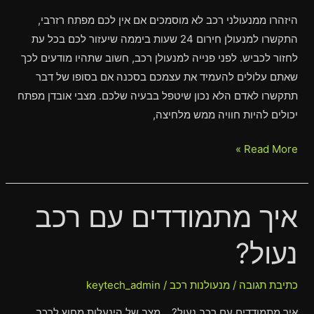
היזהרו ממנעולני רכב לא מוסמכים אם אין לכם מפתח רזרבי,
התקשרו למנעולן חירום 24 שעות ביממה שיעזור לכם בכל עת
לחזור לכביש. לפני פנייה למנעולן רכב, חשוב שתהיו מודעים לכך
שאתם עלולים להעמיד את עצמכם בסכנה אם בסופו של דבר
תתקשרו לאדם הלא נכון שיטפל בבעיה שלכם. מצבי אובדן מפתח
יכולים להיות חוויה ממש מלחיצה,
Read More »
איך מתמודדים עם רכב
איך
מתמודדים
נעול?
עם
רכב
נעול?
כתיבת תגובה
/
מנעולנות רכב
/
keytech_admin
איך מתמודדים עם רכב נעול? מצב של הינעלות מחוץ לרכב