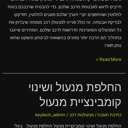
חייבים לדאוג לאבטחת הרכב שלכם. כדי להבטיח שרכבכם בטוח
לחלוטין ושהחפצים יקרי הערך שלכם מוגנים לחלוטין, תזדקקו
לבדיקת אבטחה. זה כולל פנייה למנעולן רכב מומחה שיבדוק את
כל המנעולים והמערכות הדרושות לרכב שלכם. המחירים שייגבו
בתהליך הם הרבה יותר נמוכים בהשוואה לביטחון והשקט שהוא
נותן.תארו
Read More »
החלפת מנעול ושינוי
החלפת
מנעול
קומבינציית מנעול
ושינוי
קומבינציית
מנעול
כתיבת תגובה
/
מנעולנות רכב
/
keytech_admin
החלפת מנעול ושינוי קומבינציית מנעול החלפת מנעול: בעלי