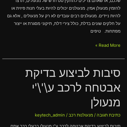
שלכם, או שאתם צריכים להתקין סט חדש של מנעולים, תרצו
להזמין מנעולן אמין. מנעולנים יכולים להיות בעלי חנות פיזית או
להיות ניידים. מנעולנים רבים עובדים לא רק על מנעולים , אלא גם
על חלקים שונים בדלת, כולל צירי דלת, תיקוני מסגרת או ייצור
מפתחות. טיפים
Read More »
סיבות לביצוע בדיקת
סיבות
לביצוע
אבטחה לרכב ע\'\'י
בדיקת
אבטחה
מנעולן
לרכב
ע\'\'י
מנעולן
כתיבת תגובה
/
מנעולנות רכב
/
keytech_admin
סיבות לביצוע בדיקת אבטחה לרכב ע"י מנעולן כבעלי רכב אתם