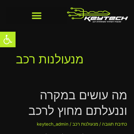
ילוג
Post
תוכן
pagination
פתח סרגל
מנעולנות רכב
מה עושים במקרה
מה
עושים
וננעלתם מחוץ לרכב
במקרה
וננעלתם
מחוץ
כתיבת תגובה
/
מנעולנות רכב
/
keytech_admin
לרכב