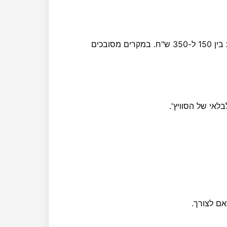
המחיר משתנה בהתאם למורכבות המקרה, אך בדרך כלל נע בין 150 ל-350 ש"ח. במקרים מסובכים
אי של הסוויץ'.
אם לצורך.