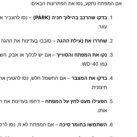
אם המפתח נתקע, נסו את הפתרונות הבאים:
בדקו שהרכב בהילוך חניה (PARK)
עוזר.
שחררו את נעילת ההגה
– סובבו בעדינות את ההגה ת
נקו את המפתח והסוויץ'
– אם יש לכלוך או אבק, השת
כמו WD-40.
בדקו את המצבר
– אם החשמל חלש, נסו להטעין את
חיצונית.
הפעילו מעט לחץ על המפתח
– דחפו בעדינות את המ
אותו.
השתמשו בחומר סיכה
– אם המפתח לא זז, נסו לרסס