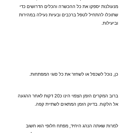
מנעולנות יספקו את כל ההכשרה והכלים הדרושים כדי
שתוכלו להתחיל לטפל ברכבים ובעיות נעילה במהירות
וביעילות.
עוד שאלות נפוצות בנושא
מנעולן רכב בנתיבות
יש לי כפתור הנעה ברכב, אתם יכולים לשכפל או לשחזר לי את
המפתח?
כן, נוכל לשכפל או לשחזר את כל סוגי המפתחות.
כמה זמן לוקח להכין מפתח חלופי?
ברוב המקרים הזמן הצפוי הינו כ20 דקות לאחר ההגעה
אל הלקוח. בדיוק הזמן המתאים לשתיית קפה.
אני הנהג היחיד, אני באמת צריך מפתח חלופי?
למרות שאתה הנהג היחיד, מפתח חלופי הוא חשוב