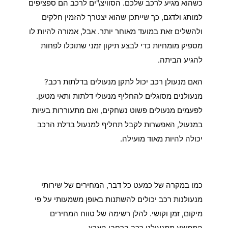
כשהוא מגיע לרכב שלכם. הסוויצ\'ים לרכב הם ספציפים
למותג ולדגם, כך שייתכן שהוא יצטרך להזמין חלקים
ולהשלים זאת במועד מאוחר יותר. אבל, אמורה להיות לו
מספיק מומחיות כדי לבצע תיקון זמני שתוכלו לפחות
להגיע הביתה.
האם מנעולן רכב יכול לתקן מנעולים בדלתות רכב?
מנעולנים מסוגלים להחליף מנעולי דלתות ותאי מטען.
לפעמים מנעולים פשוט נשחקים, ואם מתעוררות בעיות
במנעול, האפשרות לקבל תחליף למנעול בדלת הרכב
יכולה להיות מאוד מועילה.
כמה עולים שירותי מנעולן רכב
בנתיבות?
כמו במקרה של כמעט כל דבר, המחירים של שירותי
מנעולנות רכב יכולים להשתנות באופן משמעותי על פי
מיקום, זמן וקושי. להלן רשימה של טווח המחירים
הממוצע ממנעולני רכב ברחבי הארץ.