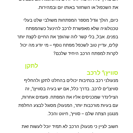
את השכפול או השחזור באותו יום ובמהירות.
כיום, הולך וגדל מספר המפתחות משולבי שלט בעלי
טכנולוגיה שלא מאפשרת לרכב להינעל כשהמפתח
בפנים. אבל, בלי קשר לזה שהופך את החיים לקצת יותר
קלים, עדיין טוב לשכפל מפתח נוסף – מי יודע מה יכול
לקרות למפתח הרכב היחיד שלכם?
האם מנעולן רכב בנתיבות יכול
לתקן
סוויץ\' לרכב
?
מנעולני רכב בנתיבות יכולים בהחלט לתקן ולהחליף
סוויצ\'ים לרכב. בדרך כלל, אם יש בעיה בסוויץ\', זה
הצילינדר שמכניסים אליו את המפתח. פעמים אחרות,
עם בעיות מורכבות יותר, המנעולן מסוגל לבצע החלפת
מנגנון הצתה שלם – סוויץ', חיווט והכל.
חשוב לציין כי מנעולן הרכב לא תמיד יוכל לעשות זאת