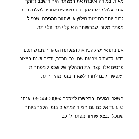
מאוד. במידה ואיבדת את המפתח היחיד שבבעלותך,
אתה עלול לבזבז זמן רב בחיפושים אחריו ולשלם מחיר
גבוה יותר בהזמנת חילוץ או שחזור המפתח. שכפול
מפתח מקורי שברשותך הוא קל יותר וזול יותר.
מה צריך להכין איתי כשמשכפלים לי את המפתח?
אם ניתן אז יש להכין את המפתח המקורי שברשותכם.
כדאי לדעת לומר את שם יצרן הרכב, הדגם ושנת הייצור.
פרטים אלו יקצרו את התהליך של שכפול מפתחות
ויאפשרו לכם לחזור לשגרה בזמן מהיר יותר.
מה אם איבדתי את המפתח?
השארו רגועים והתקשרו למספר 0504400994 ואנחנו
נגיע עד אליכם עם הציוד המתאים בזמן הקצר ביותר
שנוכל ונבצע שחזור מפתח לרכב.
איך אנחנו יכולים לעזור אם אתם זקוקים